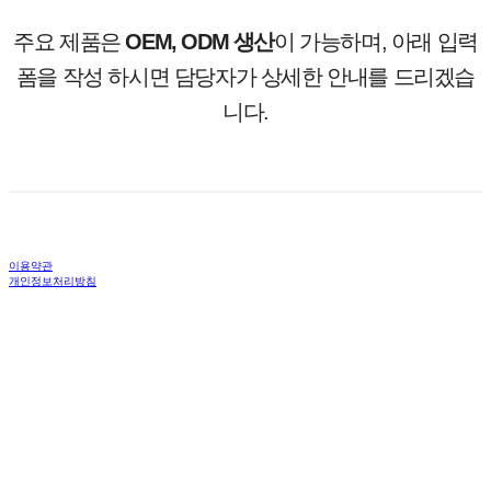
주요 제품은
OEM, ODM 생산
이 가능하며, 아래 입력
폼을 작성 하시면 담당자가 상세한 안내를 드리겠습
니다.
이용약관
개인정보처리방침
사업자정보확인
상호: (주)올바른사람들 | 대표: 박세진 | 개인정보관리책임자: 박세진 | 전화: 02-975-
8455 | 이메일: righters8455@naver.com
주소: 서울시 노원구 공릉로 232 서울과학기술대학교 제1창업보육센터 302호 | 사
업자등록번호:
532-87-01680
| 호스팅제공자: (주)식스샵