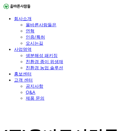
회사소개
올바른사람들은
연혁
인증/특허
오시는길
사업영역
생분해성 패키징
친환경 종이 위생재
친환경 농업 솔루션
홍보센터
고객 센터
공지사항
Q&A
제품 문의